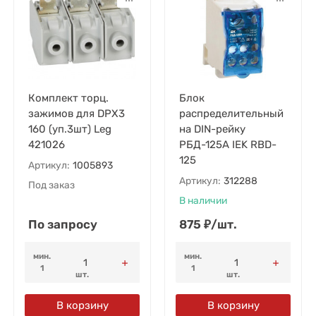
Комплект торц.
Блок
зажимов для DPX3
распределительный
160 (уп.3шт) Leg
на DIN-рейку
421026
РБД-125А IEK RBD-
125
Артикул:
1005893
Артикул:
312288
Под заказ
В наличии
По запросу
875
₽
/
шт.
мин.
мин.
1
1
шт.
шт.
В корзину
В корзину