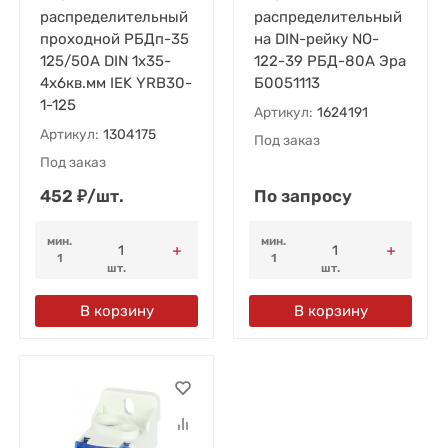
распределительный
распределительный
проходной РБДп-35
на DIN-рейку NO-
125/50А DIN 1х35-
122-39 РБД-80А Эра
4х6кв.мм IEK YRB30-
Б0051113
1-125
Артикул:
1624191
Артикул:
1304175
Под заказ
Под заказ
452
₽
/
шт.
По запросу
мин.
мин.
1
1
шт.
шт.
В корзину
В корзину