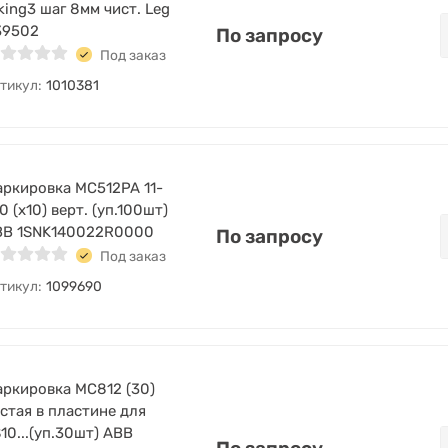
king3 шаг 8мм чист. Leg
39502
По запросу
Под заказ
тикул:
1010381
ркировка MC512PA 11-
0 (x10) верт. (уп.100шт)
BB 1SNK140022R0000
По запросу
Под заказ
тикул:
1099690
ркировка MC812 (30)
стая в пластине для
10...(уп.30шт) ABB