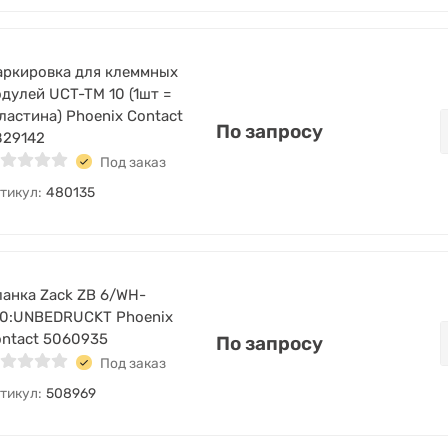
ркировка для клеммных
дулей UCT-TM 10 (1шт =
ластина) Phoenix Contact
По запросу
829142
Под заказ
тикул:
480135
анка Zack ZB 6/WH-
00:UNBEDRUCKT Phoenix
ntact 5060935
По запросу
Под заказ
тикул:
508969