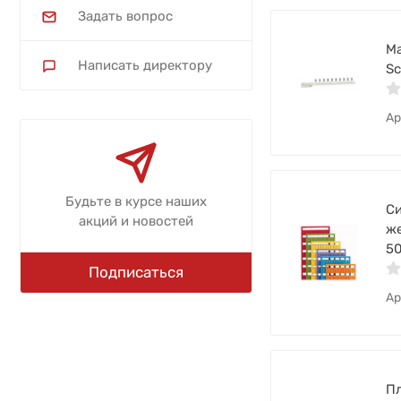
Задать вопрос
Ма
Написать директору
Sc
Ар
Будьте в курсе наших
Си
акций и новостей
же
50
Подписаться
Ар
Пл