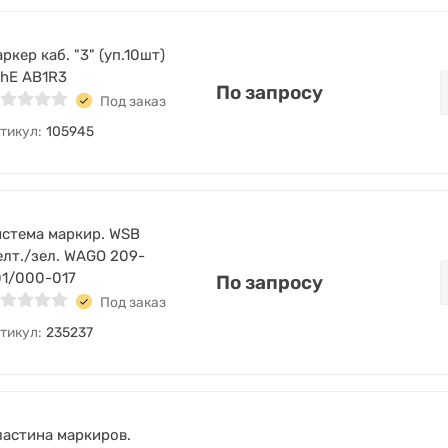
ркер каб. "3" (уп.10шт)
hE AB1R3
По запросу
Под заказ
тикул:
105945
стема маркир. WSB
лт./зел. WAGO 209-
1/000-017
По запросу
Под заказ
тикул:
235237
астина маркиров.