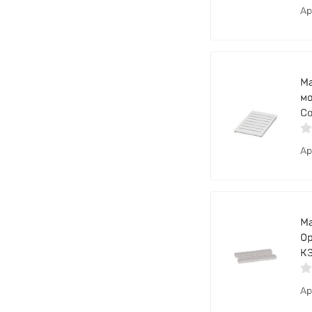
Ар
Ма
мо
Co
Ар
Ма
Op
К
Ар