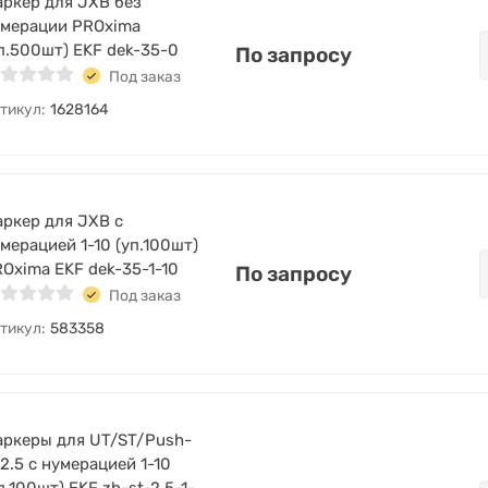
ркер для JXB без
умерации PROxima
п.500шт) EKF dek-35-0
По запросу
Под заказ
тикул:
1628164
ркер для JXB с
мерацией 1-10 (уп.100шт)
Oxima EKF dek-35-1-10
По запросу
Под заказ
тикул:
583358
ркеры для UT/ST/Push-
 2.5 с нумерацией 1-10