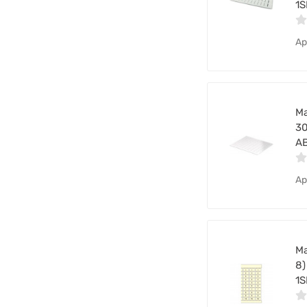
1
Ар
Ма
30
A
Ар
Ма
8)
1