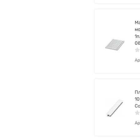
Ма
мо
1п
0
Ар
Пл
1
Co
Ар