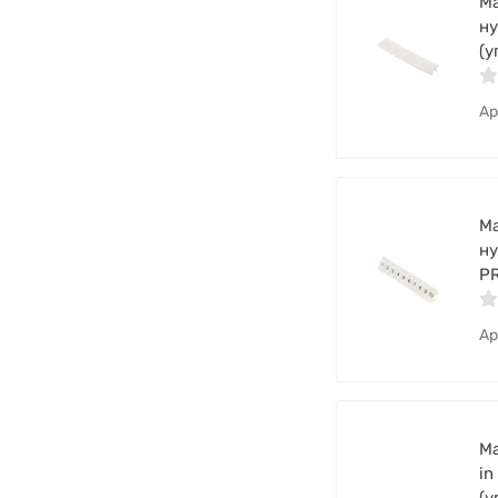
Ма
н
(у
Ар
Ма
ну
PR
Ар
Ма
in