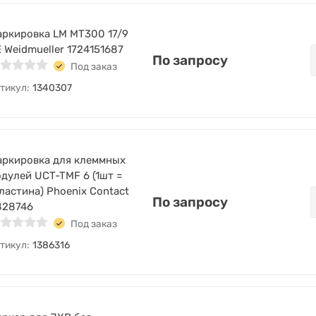
ркировка LM MT300 17/9
 Weidmueller 1724151687
По запросу
Под заказ
тикул:
1340307
ркировка для клеммных
дулей UCT-TMF 6 (1шт =
ластина) Phoenix Contact
По запросу
828746
Под заказ
тикул:
1386316