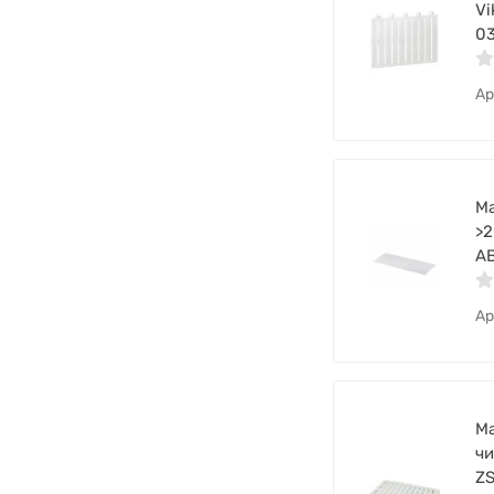
Vi
0
Ар
Ма
>2
A
Ар
Ма
чи
ZS