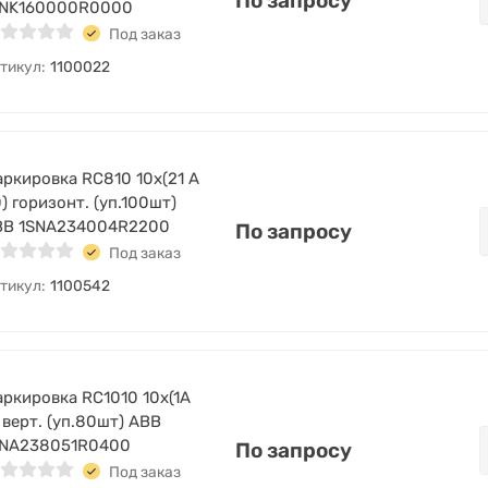
По запросу
SNK160000R0000
Под заказ
тикул:
1100022
ркировка RC810 10х(21 A
) горизонт. (уп.100шт)
BB 1SNA234004R2200
По запросу
Под заказ
тикул:
1100542
ркировка RC1010 10х(1A
 верт. (уп.80шт) ABB
SNA238051R0400
По запросу
Под заказ