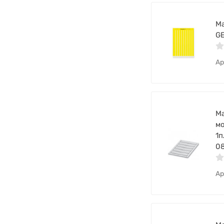
Ма
GE
Ар
Ма
мо
1п
0
Ар