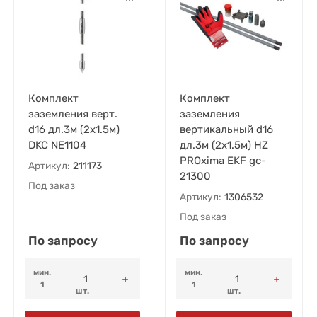
Комплект
Комплект
заземления верт.
заземления
d16 дл.3м (2х1.5м)
вертикальный d16
DKC NE1104
дл.3м (2х1.5м) HZ
PROxima EKF gc-
Артикул:
211173
21300
Под заказ
Артикул:
1306532
Под заказ
По запросу
По запросу
мин.
мин.
1
1
шт.
шт.