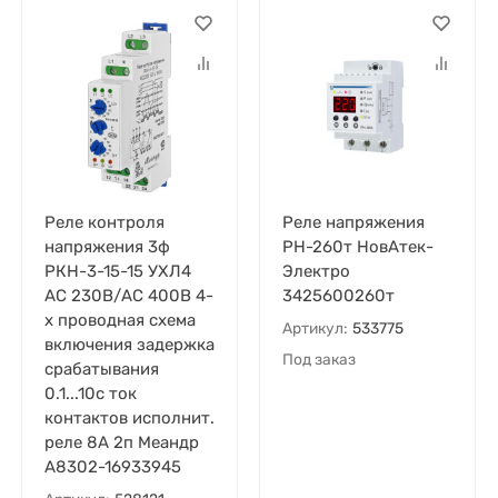
Реле контроля
Реле напряжения
напряжения 3ф
РН-260т НовАтек-
РКН-3-15-15 УХЛ4
Электро
AC 230В/AC 400В 4-
3425600260т
х проводная схема
Артикул:
533775
включения задержка
Под заказ
срабатывания
0.1...10с ток
контактов исполнит.
реле 8А 2п Меандр
A8302-16933945