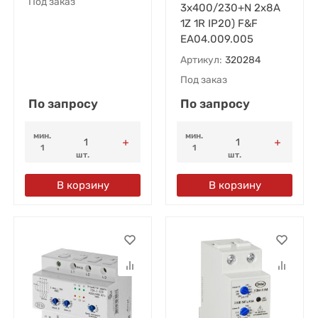
Под заказ
3х400/230+N 2х8А
1Z 1R IP20) F&F
EA04.009.005
Артикул:
320284
Под заказ
По запросу
По запросу
мин.
мин.
1
1
шт.
шт.
В корзину
В корзину