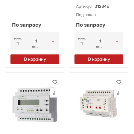
Артикул:
312846
Под заказ
По запросу
По запросу
мин.
мин.
1
1
шт.
шт.
В корзину
В корзину