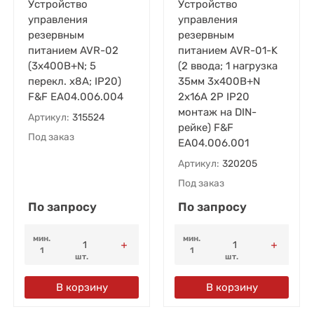
Устройство
Устройство
управления
управления
резервным
резервным
питанием AVR-02
питанием AVR-01-K
(3х400В+N; 5
(2 ввода; 1 нагрузка
перекл. х8А; IP20)
35мм 3х400В+N
F&F EA04.006.004
2х16А 2P IP20
монтаж на DIN-
Артикул:
315524
рейке) F&F
Под заказ
EA04.006.001
Артикул:
320205
Под заказ
По запросу
По запросу
мин.
мин.
1
1
шт.
шт.
В корзину
В корзину