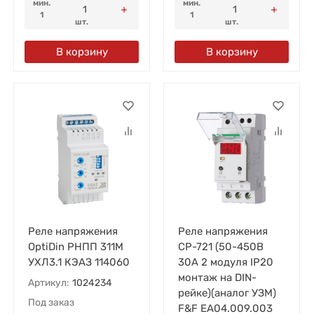
мин.
мин.
1
1
шт.
шт.
В корзину
В корзину
Реле напряжения
Реле напряжения
OptiDin РНПП 311М
CP-721 (50-450В
УХЛ3.1 КЭАЗ 114060
30А 2 модуля IP20
монтаж на DIN-
Артикул:
1024234
рейке)(аналог УЗМ)
Под заказ
F&F EA04.009.003