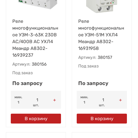
Реле
Реле
многофункциональн
многофункциональн
ое УЗМ-3-63К 230В
ое УЗМ-51М УХЛ4
AC/400В AC УХЛ4
Меандр A8302-
Меандр A8302-
16931958
16939237
Артикул:
380157
Артикул:
380156
Под заказ
Под заказ
По запросу
По запросу
мин.
мин.
1
1
шт.
шт.
В корзину
В корзину