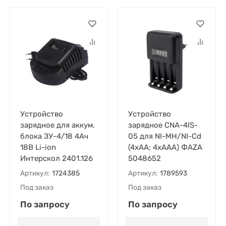
Устройство
Устройство
зарядное для аккум.
зарядное CNA-4IS-
блока ЗУ-4/18 4Ач
05 для NI-MH/NI-Cd
18В Li-ion
(4хАА; 4хААА) ФАZА
Интерскол 2401.126
5048652
Артикул:
1724385
Артикул:
1789593
Под заказ
Под заказ
По запросу
По запросу