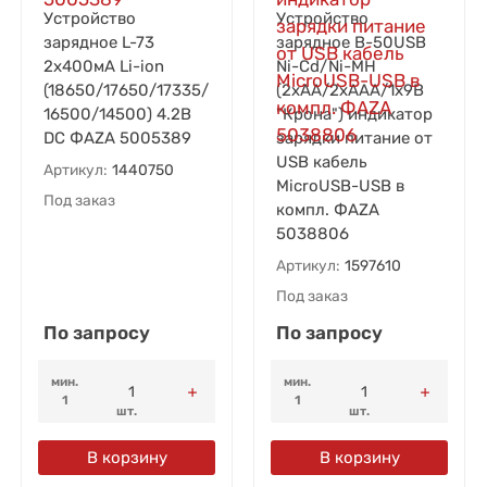
Устройство
Устройство
зарядное L-73
зарядное B-50USB
2х400мА Li-ion
Ni-Cd/Ni-MH
(18650/17650/17335/
(2хAA/2хAAA/1х9В
16500/14500) 4.2В
"Крона") индикатор
DC ФАZА 5005389
зарядки питание от
USB кабель
Артикул:
1440750
MicroUSB-USB в
Под заказ
компл. ФАZА
5038806
Артикул:
1597610
Под заказ
По запросу
По запросу
мин.
мин.
1
1
шт.
шт.
В корзину
В корзину