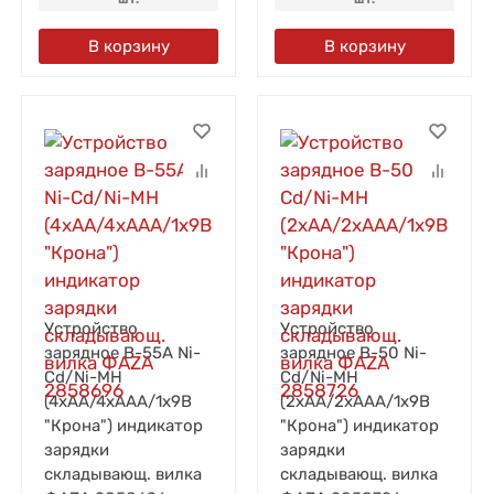
В корзину
В корзину
Устройство
Устройство
зарядное B-55A Ni-
зарядное B-50 Ni-
Cd/Ni-MH
Cd/Ni-MH
(4хAA/4хAAA/1х9В
(2хAA/2хAAA/1х9В
"Крона") индикатор
"Крона") индикатор
зарядки
зарядки
складывающ. вилка
складывающ. вилка