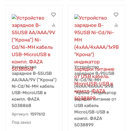
Устройство
Устройство
зарядное B-55USB
зарядное B-95USB
AA/AAA/9V ("Крона")
Ni-Cd/Ni-MH
Ni-Cd/Ni-MH кабель
(4хAA/4хAAA/1х9В
USB-MicroUSB в
"Крона") индикатор
компл. ФАZА
зарядки питание от
5038868
USB кабель
MicroUSB-USB в
Артикул:
1597612
компл. ФАZА
Под заказ
5038899