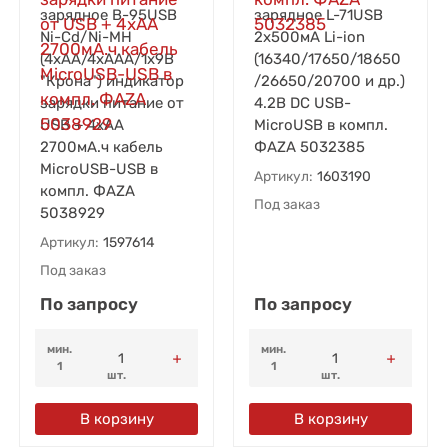
зарядное B-95USB
зарядное L-71USB
Ni-Cd/Ni-MH
2х500мА Li-ion
(4хAA/4хAAA/1х9В
(16340/17650/18650
"Крона") индикатор
/26650/20700 и др.)
зарядки питание от
4.2В DC USB-
USB + 4хAA
MicroUSB в компл.
2700мА.ч кабель
ФАZА 5032385
MicroUSB-USB в
Артикул:
1603190
компл. ФАZА
Под заказ
5038929
Артикул:
1597614
Под заказ
По запросу
По запросу
мин.
мин.
1
1
шт.
шт.
В корзину
В корзину