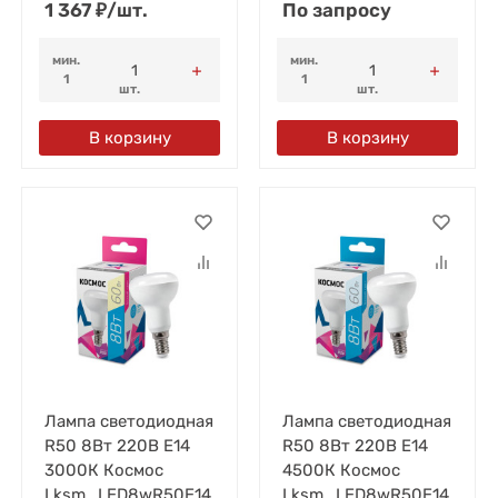
1 367
₽
/
шт.
По запросу
мин.
мин.
1
1
шт.
шт.
В корзину
В корзину
Лампа светодиодная
Лампа светодиодная
R50 8Вт 220В E14
R50 8Вт 220В E14
3000К Космос
4500К Космос
Lksm_LED8wR50E14
Lksm_LED8wR50E14