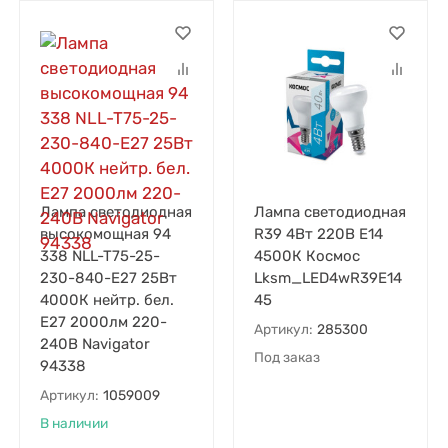
Лампа светодиодная
Лампа светодиодная
высокомощная 94
R39 4Вт 220В E14
338 NLL-T75-25-
4500К Космос
230-840-E27 25Вт
Lksm_LED4wR39E14
4000К нейтр. бел.
45
E27 2000лм 220-
Артикул:
285300
240В Navigator
Под заказ
94338
Артикул:
1059009
В наличии