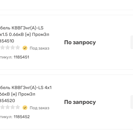
бель КВВГЭнг(А)-LS
х1.5 0.66кВ (м) ПромЭл
854510
По запросу
Под заказ
тикул:
1185451
бель КВВГЭнг(А)-LS 4х1
66кВ (м) ПромЭл
854520
По запросу
Под заказ
тикул:
1185452