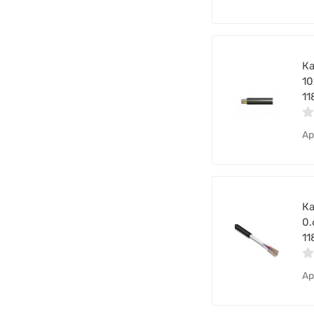
Ка
10
11
Ар
Ка
0.
11
Ар