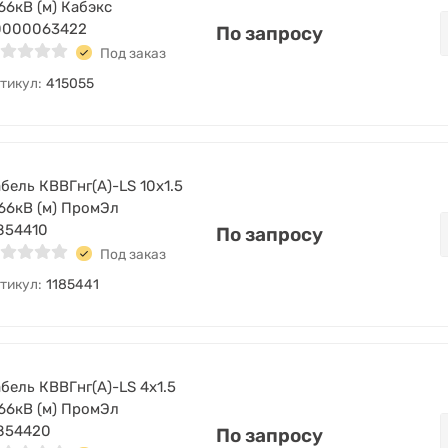
66кВ (м) Кабэкс
0000063422
По запросу
Под заказ
тикул:
415055
бель КВВГнг(А)-LS 10х1.5
66кВ (м) ПромЭл
854410
По запросу
Под заказ
тикул:
1185441
бель КВВГнг(А)-LS 4х1.5
66кВ (м) ПромЭл
854420
По запросу