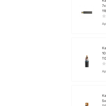
Ка
7х
11
Ар
Ка
10
Т
Ар
Ка
5х