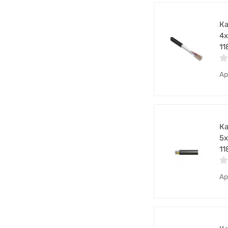
Ка
4х
11
Ар
Ка
5х
11
Ар