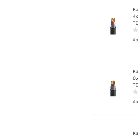
Ка
4х
Т
Ар
Ка
0.
Т
Ар
Ка