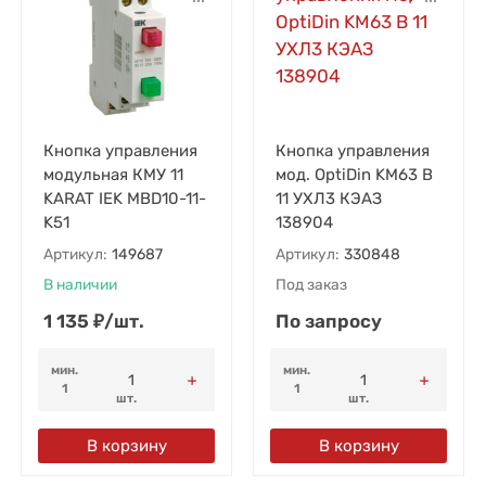
Кнопка управления
Кнопка управления
модульная КМУ 11
мод. OptiDin KM63 B
KARAT IEK MBD10-11-
11 УХЛ3 КЭАЗ
K51
138904
Артикул:
149687
Артикул:
330848
В наличии
Под заказ
1 135
₽
/
шт.
По запросу
мин.
мин.
1
1
шт.
шт.
В корзину
В корзину