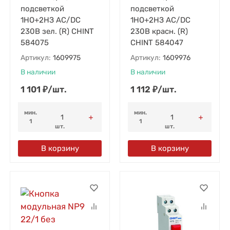
подсветкой
подсветкой
1НО+2НЗ AC/DC
1НО+2НЗ AC/DC
230В зел. (R) CHINT
230В красн. (R)
584075
CHINT 584047
Артикул:
1609975
Артикул:
1609976
В наличии
В наличии
1 101
₽
/
шт.
1 112
₽
/
шт.
мин.
мин.
1
1
шт.
шт.
В корзину
В корзину