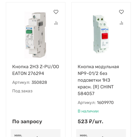
Кнопка 2НЗ Z-PU/OO
Кнопка модульная
EATON 276294
NP9-01/2 без
подсветки 1НЗ
Артикул:
350828
красн. (R) CHINT
Под заказ
584057
Артикул:
1609970
В наличии
По запросу
523
₽
/
шт.
мин.
мин.