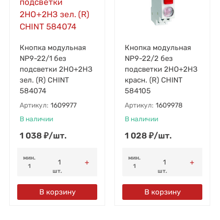
Кнопка модульная
Кнопка модульная
NP9-22/1 без
NP9-22/2 без
подсветки 2НО+2НЗ
подсветки 2НО+2НЗ
зел. (R) CHINT
красн. (R) CHINT
584074
584105
Артикул:
1609977
Артикул:
1609978
В наличии
В наличии
1 038
₽
/
шт.
1 028
₽
/
шт.
мин.
мин.
1
1
шт.
шт.
В корзину
В корзину