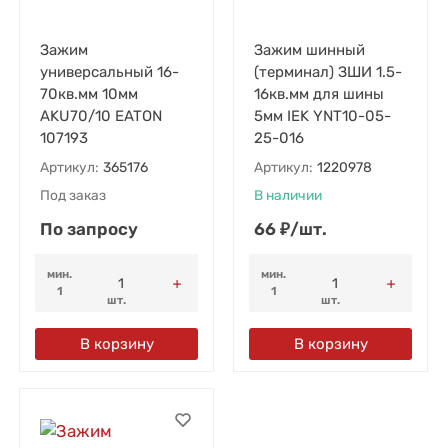
Зажим
Зажим шинный
универсальный 16-
(терминал) ЗШИ 1.5-
70кв.мм 10мм
16кв.мм для шины
AKU70/10 EATON
5мм IEK YNT10-05-
107193
25-016
Артикул:
365176
Артикул:
1220978
Под заказ
В наличии
По запросу
66
₽
/
шт.
мин.
мин.
1
1
шт.
шт.
В корзину
В корзину