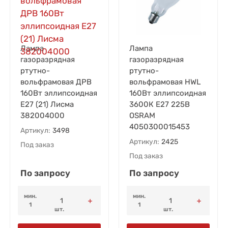
Лампа
Лампа
газоразрядная
газоразрядная
ртутно-
ртутно-
вольфрамовая ДРВ
вольфрамовая HWL
160Вт эллипсоидная
160Вт эллипсоидная
E27 (21) Лисма
3600К E27 225В
382004000
OSRAM
4050300015453
Артикул:
3498
Артикул:
2425
Под заказ
Под заказ
По запросу
По запросу
мин.
мин.
1
1
шт.
шт.