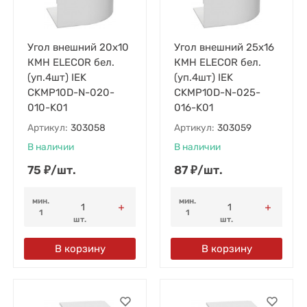
Угол внешний 20х10
Угол внешний 25х16
КМН ELECOR бел.
КМН ELECOR бел.
(уп.4шт) IEK
(уп.4шт) IEK
CKMP10D-N-020-
CKMP10D-N-025-
010-K01
016-K01
Артикул:
303058
Артикул:
303059
В наличии
В наличии
75
₽
/
шт.
87
₽
/
шт.
мин.
мин.
1
1
шт.
шт.
В корзину
В корзину