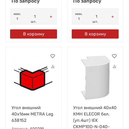
По запросу
По запросу
мин.
мин.
1
1
шт.
шт.
В корзину
В корзину
Угол внешний
Угол внешний 40х40
40х16мм METRA Leg
КМН ELECOR бел.
638152
(уп.4шт) IEK
CKMP10D-N-040-
Артикул:
400219