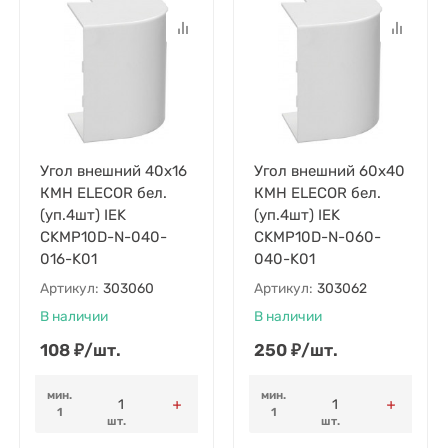
Угол внешний 40х16
Угол внешний 60х40
КМН ELECOR бел.
КМН ELECOR бел.
(уп.4шт) IEK
(уп.4шт) IEK
CKMP10D-N-040-
CKMP10D-N-060-
016-K01
040-K01
Артикул:
303060
Артикул:
303062
В наличии
В наличии
108
₽
/
шт.
250
₽
/
шт.
мин.
мин.
1
1
шт.
шт.