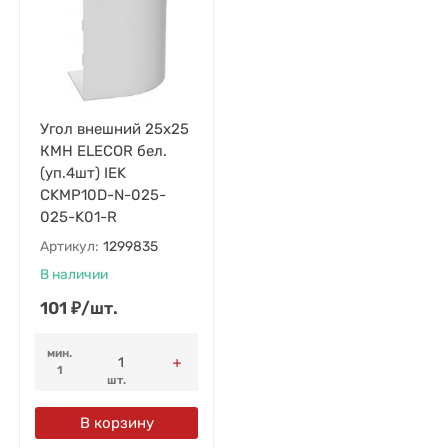
Угол внешний 25х25
КМН ELECOR бел.
(уп.4шт) IEK
CKMP10D-N-025-
025-K01-R
Артикул:
1299835
В наличии
101
₽
/
шт.
мин.
1
шт.
В корзину