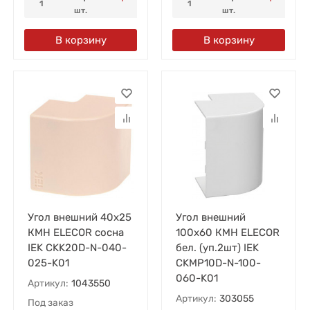
1
1
шт.
шт.
В корзину
В корзину
Угол внешний 40х25
Угол внешний
КМН ELECOR сосна
100х60 КМН ELECOR
IEK CKK20D-N-040-
бел. (уп.2шт) IEK
025-K01
CKMP10D-N-100-
060-K01
Артикул:
1043550
Артикул:
303055
Под заказ