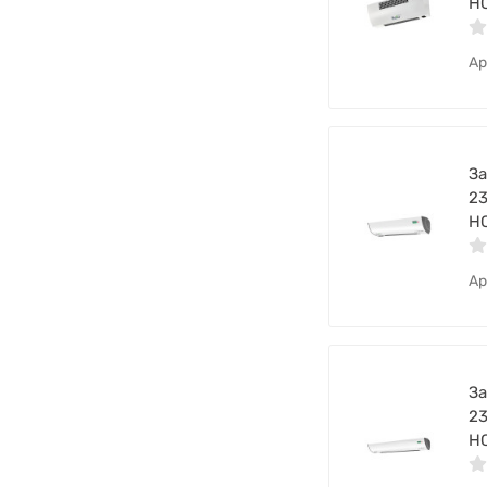
НС
Ар
За
23
НС
Ар
За
23
НС