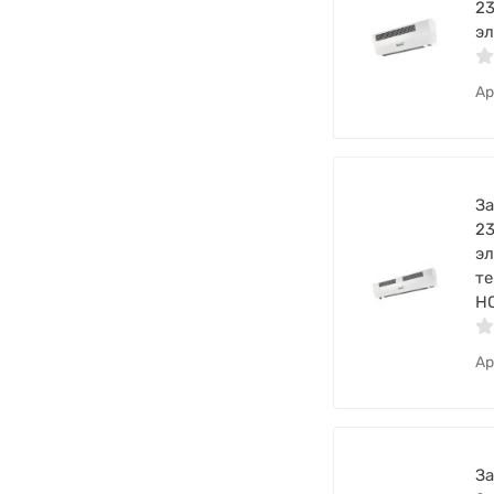
23
эл
Ар
За
23
эл
те
НС
Ар
За