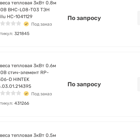
веса тепловая 3кВт 0.8м
30В BHC-L08-T03 ТЭН
llu НС-1041129
По запросу
Под заказ
тикул:
321845
веса тепловая 3кВт 0.6м
0В стич-элемент RP-
306-D HINTEK
По запросу
.03.01.214395
Под заказ
тикул:
431266
веса тепловая 3кВт 0.5м