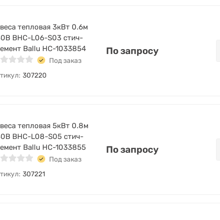
веса тепловая 3кВт 0.6м
0В BHC-L06-S03 стич-
емент Ballu НС-1033854
По запросу
Под заказ
тикул:
307220
веса тепловая 5кВт 0.8м
0В BHC-L08-S05 стич-
емент Ballu НС-1033855
По запросу
Под заказ
тикул:
307221