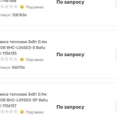
-1141188
По запросу
Под заказ
тикул:
1287836
веса тепловая 3кВт 0.6м
0В BHC-L06S03-S Ballu
-1136135
По запросу
Под заказ
тикул:
550706
веса тепловая 3кВт 0.9м
0В BHC-L09S03-SP Ballu
-1136137
По запросу
Под заказ