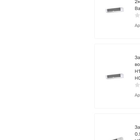
2
Ba
Ар
За
во
H1
НС
Ар
За
0.