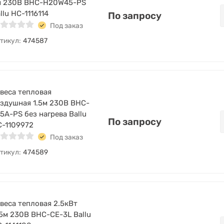
м 230В BHC-H20W45-PS
llu НС-1116114
По запросу
Под заказ
тикул:
474587
веса тепловая
здушная 1.5м 230В BHC-
5A-PS без нагрева Ballu
По запросу
-1109972
Под заказ
тикул:
474589
веса тепловая 2.5кВт
5м 230В BHC-CE-3L Ballu