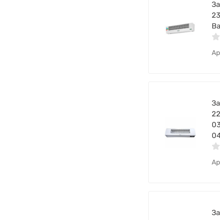
За
2
Ba
Ар
За
22
0
04
Ар
За