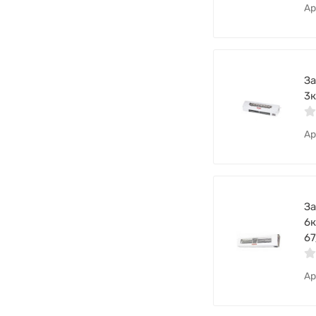
Ар
За
3к
Ар
За
6к
67
Ар