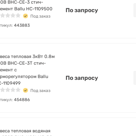
0В BHC-CE-3 стич-
емент Ballu НС-1109500
По запросу
Под заказ
тикул:
443883
веса тепловая 3кВт 0.8м
0В BHC-CE-3T стич-
емент с
рморегулятором Ballu
По запросу
-1109499
Под заказ
тикул:
454886
веса тепловая водяная