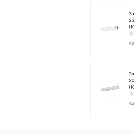
За
23
НС
Ар
За
S0
Н
Ар