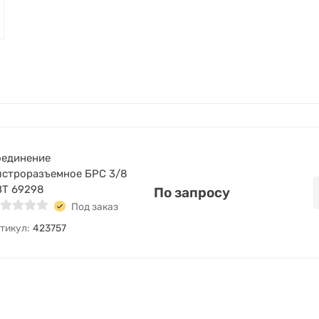
оединение
ыстроразъемное БРС 3/8
ВТ 69298
По запросу
Под заказ
тикул:
423757