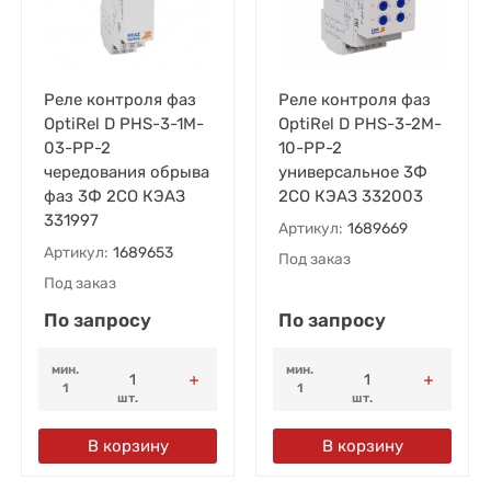
Реле контроля фаз
Реле контроля фаз
OptiRel D PHS-3-1M-
OptiRel D PHS-3-2M-
03-PP-2
10-PP-2
чередования обрыва
универсальное 3Ф
фаз 3Ф 2СО КЭАЗ
2СО КЭАЗ 332003
331997
Артикул:
1689669
Артикул:
1689653
Под заказ
Под заказ
По запросу
По запросу
мин.
мин.
1
1
шт.
шт.
В корзину
В корзину