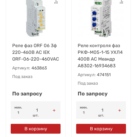
Реле фаз ORF 06 3ф
Реле контроля фаз
220-460В AC IEK
РКФ-М05-1-15 УХЛ4
ORF-06-220-460VAC
400В AC Меандр
A8302-16934683
Артикул:
463863
Артикул:
474151
Под заказ
Под заказ
По запросу
По запросу
мин.
мин.
1
1
шт.
шт.
В корзину
В корзину