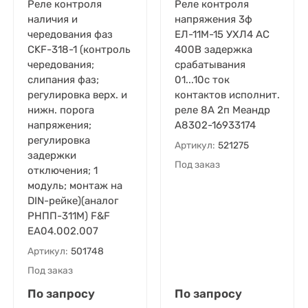
Реле контроля
Реле контроля
наличия и
напряжения 3ф
чередования фаз
ЕЛ-11М-15 УХЛ4 AC
CKF-318-1 (контроль
400В задержка
чередования;
срабатывания
слипания фаз;
01...10с ток
регулировка верх. и
контактов исполнит.
нижн. порога
реле 8А 2п Меандр
напряжения;
A8302-16933174
регулировка
Артикул:
521275
задержки
Под заказ
отключения; 1
модуль; монтаж на
DIN-рейке)(аналог
РНПП-311М) F&F
EA04.002.007
Артикул:
501748
Под заказ
По запросу
По запросу