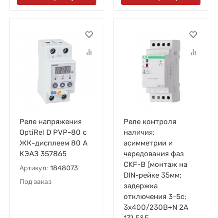
Реле напряжения
Реле контроля
OptiRel D PVP-80 с
наличия;
ЖК-дисплеем 80 А
асимметрии и
КЭАЗ 357865
чередования фаз
CKF-B (монтаж на
Артикул:
1848073
DIN-рейке 35мм;
Под заказ
задержка
отключения 3-5с;
3х400/230В+N 2А
1Z) F&F