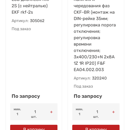
2S (с нейтралью)
чередования фаз
EKF rkf-2s
CKF-BR (монтаж на
DIN-рейке 35мм;
Артикул:
305062
регулировка порога
Под заказ
отключения;
регулировка
времени
отключения;
3х400/230+N 2х8А
1Z 1R IP20) F&F
EA04.002.003
Артикул:
320240
Под заказ
По запросу
По запросу
мин.
мин.
1
1
шт.
шт.
В корзину
В корзину