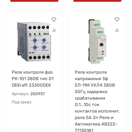
Реле контроля фаз
Реле контроля
РК-101 380В тип 01
напряжения 3ф
DEKraft 23300DEK
ЕЛ-11М УХЛ4 380В
50Гц задержка
Артикул:
200937
срабатывания
Под заказ
0.1...10с ток
контактов исполнит.
реле 5А 2п Реле и
Автоматика A8222-
77135181