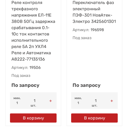
Реле контроля
Переключатель фаз
трехфазного
электронный
напряжения ЕЛ-11Е
ПЭФ-301 НовАтек-
380В 50Гц задержка
Электро 3425601301
срабатывания 0.1-
Артикул:
196598
10с ток контактов
Под заказ
исполнительного
реле 5А 2п УХЛ4
Реле и Автоматика
A8222-77135136
Артикул:
19506
Под заказ
По запросу
По запросу
мин.
мин.
1
1
шт.
шт.
В корзину
В корзину