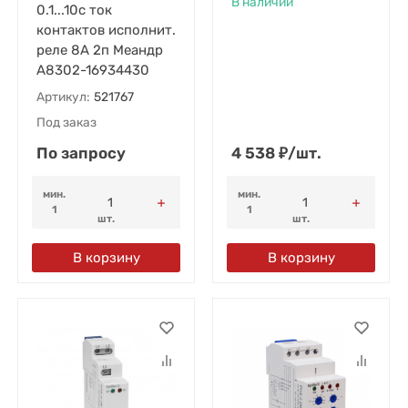
В наличии
0.1...10с ток
контактов исполнит.
реле 8А 2п Меандр
A8302-16934430
Артикул:
521767
Под заказ
По запросу
4 538
₽
/
шт.
мин.
мин.
1
1
шт.
шт.
В корзину
В корзину