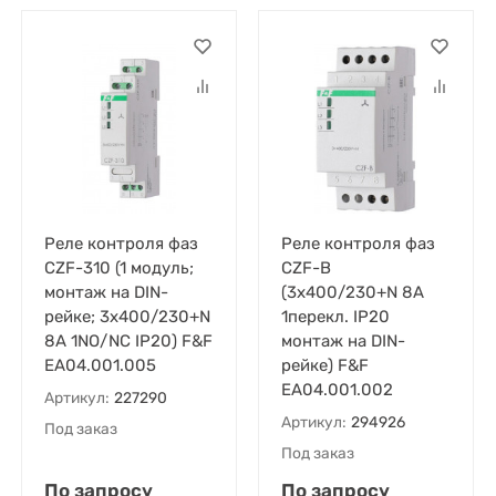
Реле контроля фаз
Реле контроля фаз
CZF-310 (1 модуль;
CZF-B
монтаж на DIN-
(3х400/230+N 8А
рейке; 3х400/230+N
1перекл. IP20
8А 1NO/NC IP20) F&F
монтаж на DIN-
EA04.001.005
рейке) F&F
EA04.001.002
Артикул:
227290
Артикул:
294926
Под заказ
Под заказ
По запросу
По запросу