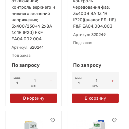
отключения;
контроль
контроль верхнего и
чередования фаз;
нижнего значений
3х400В 8А 1Z 1R
напряжения;
IP20)(аналог ЕЛ-11Е)
3х400/230+N 2х8А
F&F EA04.004.003
1Z 1R IP20) F&F
Артикул:
320249
EA04.002.004
Под заказ
Артикул:
320241
Под заказ
По запросу
По запросу
мин.
мин.
1
1
шт.
шт.
В корзину
В корзину