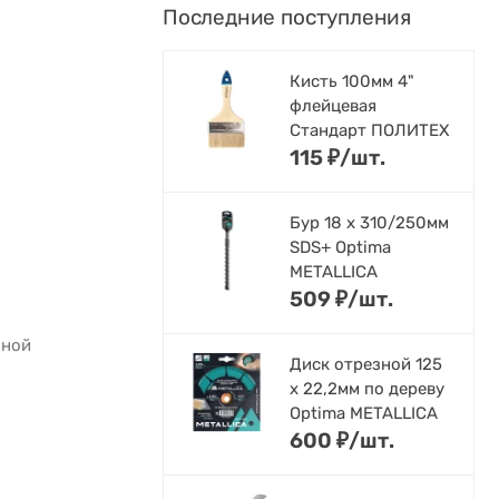
Последние поступления
Кисть 100мм 4"
флейцевая
Стандарт ПОЛИТЕХ
115
₽
/
шт.
Бур 18 х 310/250мм
SDS+ Optima
METALLICA
509
₽
/
шт.
ьной
Диск отрезной 125
x 22,2мм по дереву
Optima METALLICA
600
₽
/
шт.