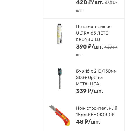
420
₽
/
шт.
450
₽
/
шт.
Пена монтажная
ULTRA 65 ЛЕТО
KRONBUILD
390
₽
/
шт.
430
₽
/
шт.
Бур 16 х 210/150мм
SDS+ Optima
METALLICA
339
₽
/
шт.
Нож строительный
18мм РЕМОКОЛОР
48
₽
/
шт.