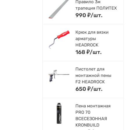
Правило 3м
трапеция ПОЛИТЕХ
990
₽
/
шт.
Крюк для вязки
арматуры
HEADROCK
168
₽
/
шт.
Пистолет для
монтажной пены
F2 HEADROCK
650
₽
/
шт.
Пена монтажная
PRO 70
ВСЕСЕЗОННАЯ
KRONBUILD