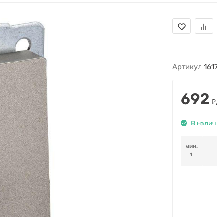
Артикул
161
692
₽
В налич
мин.
1