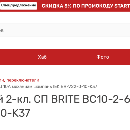
Спецпредложение
СКИДКА 5% ПО ПРОМОКОДУ START
Хаб
Фото
и, переключатели
Ш 10А механизм шампань IEK BR-V22-0-10-K37
 2-кл. СП BRITE ВС10-2-
10-K37