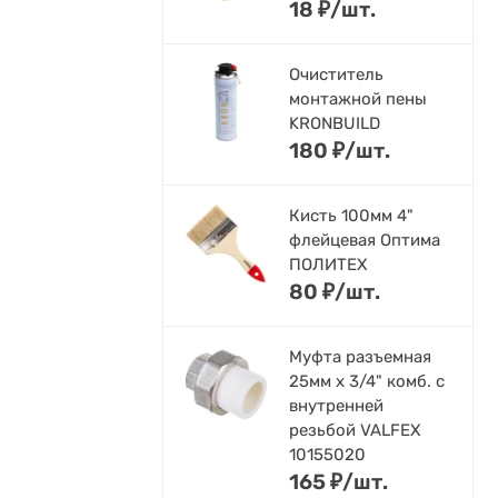
18
₽
/
шт.
Очиститель
монтажной пены
KRONBUILD
180
₽
/
шт.
Кисть 100мм 4"
флейцевая Оптима
ПОЛИТЕХ
80
₽
/
шт.
Муфта разъемная
25мм х 3/4" комб. с
внутренней
резьбой VALFEX
10155020
165
₽
/
шт.