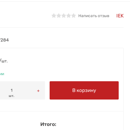
IEK
Написать отзыв
7284
/
шт.
ии
В корзину
шт.
Итого: