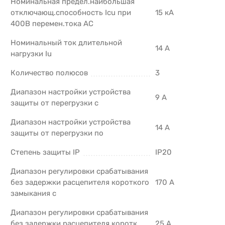
Номинальная предел.наибольшая
отключающ.способность Icu при
15 кА
400В перемен.тока AC
Номинальный ток длительной
14 А
нагрузки Iu
Количество полюсов
3
Диапазон настройки устройства
9 А
защиты от перегрузки с
Диапазон настройки устройства
14 А
защиты от перегрузки по
Степень защиты IP
IP20
Диапазон регулировки срабатывания
без задержки расцепителя короткого
170 А
замыкания с
Диапазон регулировки срабатывания
без задержки расцепителя коротк.
25 А