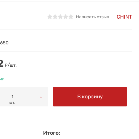
CHINT
Написать отзыв
1650
2
/
₽
шт.
ии
В корзину
шт.
Итого: