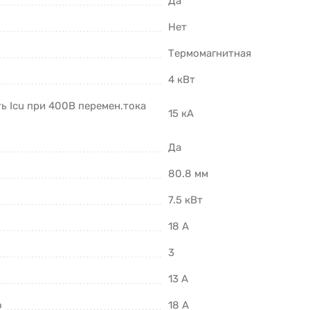
Да
Нет
Термомагнитная
4 кВт
 Icu при 400В перемен.тока
15 кА
Да
80.8 мм
7.5 кВт
18 А
3
13 А
о
18 А