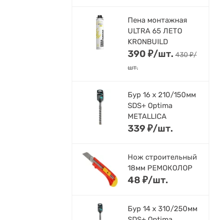
Пена монтажная
ULTRA 65 ЛЕТО
KRONBUILD
390
₽
/
шт.
430
₽
/
шт.
Бур 16 х 210/150мм
SDS+ Optima
METALLICA
339
₽
/
шт.
Нож строительный
18мм РЕМОКОЛОР
48
₽
/
шт.
Бур 14 х 310/250мм
SDS+ Optima