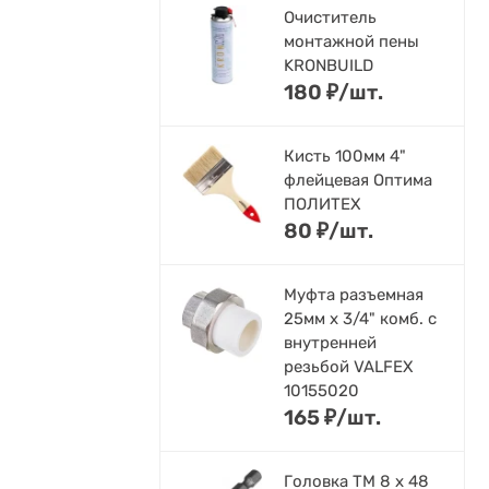
Очиститель
монтажной пены
KRONBUILD
180
₽
/
шт.
Кисть 100мм 4"
флейцевая Оптима
ПОЛИТЕХ
80
₽
/
шт.
Муфта разъемная
25мм х 3/4" комб. с
внутренней
резьбой VALFEX
10155020
165
₽
/
шт.
Головка ТМ 8 х 48