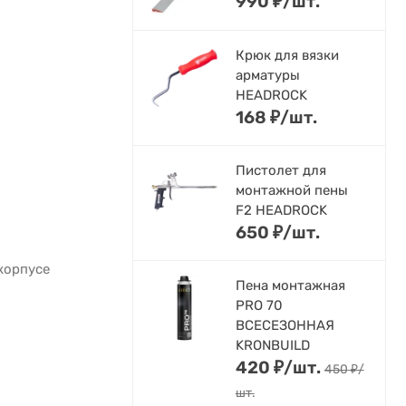
990
₽
/
шт.
Крюк для вязки
арматуры
HEADROCK
168
₽
/
шт.
Пистолет для
монтажной пены
F2 HEADROCK
650
₽
/
шт.
корпусе
Пена монтажная
PRO 70
ВСЕСЕЗОННАЯ
KRONBUILD
420
₽
/
шт.
450
₽
/
шт.