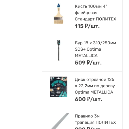
Кисть 100мм 4"
флейцевая
Стандарт ПОЛИТЕХ
115
₽
/
шт.
Бур 18 х 310/250мм
SDS+ Optima
METALLICA
509
₽
/
шт.
Диск отрезной 125
x 22,2мм по дереву
Optima METALLICA
600
₽
/
шт.
Правило 3м
трапеция ПОЛИТЕХ