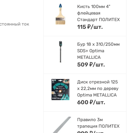
Кисть 100мм 4"
флейцевая
Стандарт ПОЛИТЕХ
стоянный ток
115
₽
/
шт.
Бур 18 х 310/250мм
SDS+ Optima
METALLICA
509
₽
/
шт.
Диск отрезной 125
x 22,2мм по дереву
Optima METALLICA
600
₽
/
шт.
Правило 3м
трапеция ПОЛИТЕХ