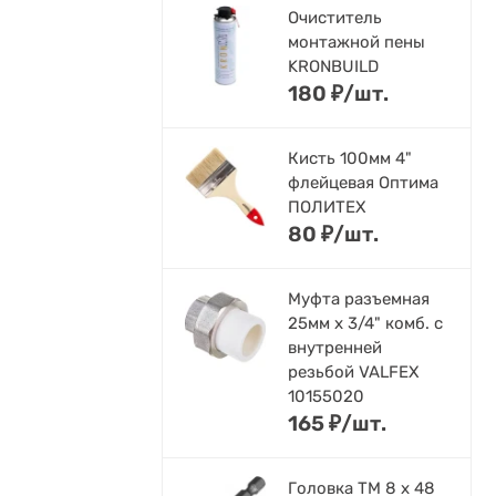
Очиститель
монтажной пены
KRONBUILD
180
₽
/
шт.
Кисть 100мм 4"
флейцевая Оптима
ПОЛИТЕХ
80
₽
/
шт.
Муфта разъемная
25мм х 3/4" комб. с
внутренней
резьбой VALFEX
10155020
165
₽
/
шт.
Головка ТМ 8 х 48