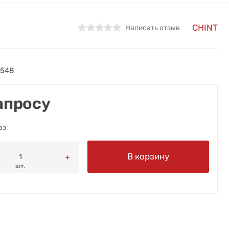
CHINT
Написать отзыв
1548
апросу
аз
В корзину
шт.