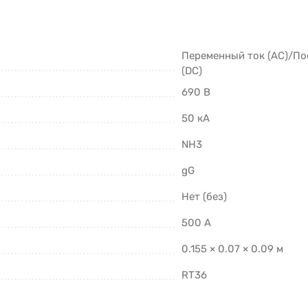
Переменный ток (AC)/По
(DC)
690 В
50 кА
NH3
gG
Нет (без)
500 А
0.155 × 0.07 × 0.09 м
RT36