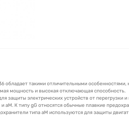
6 обладает такими отличительными особенностями, 
емая мощность и высокая отключающая способность.
ля защиты электрических устройств от перегрузки и
 и aM. К типу gG относятся обычные плавкие предохр
охранители типа aM используются для защиты двигат