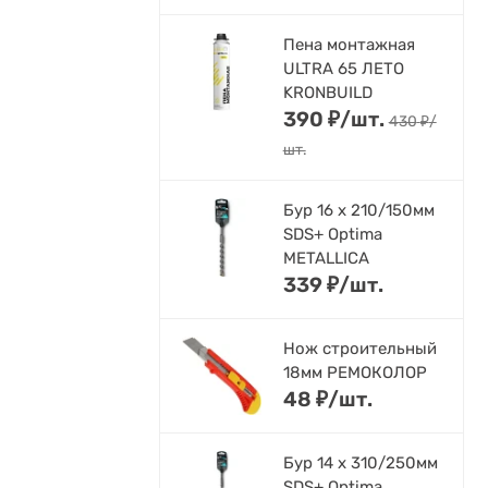
Пена монтажная
ULTRA 65 ЛЕТО
KRONBUILD
390
₽
/
шт.
430
₽
/
шт.
Бур 16 х 210/150мм
SDS+ Optima
METALLICA
339
₽
/
шт.
Нож строительный
18мм РЕМОКОЛОР
48
₽
/
шт.
Бур 14 х 310/250мм
SDS+ Optima