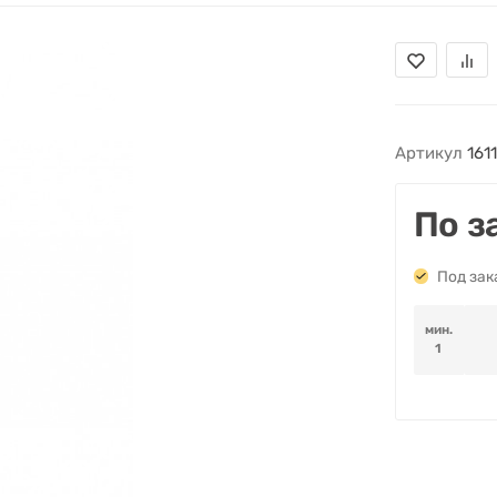
Артикул
161
По з
Под зак
мин.
1