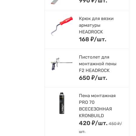
990
₽
/
шт.
Крюк для вязки
арматуры
HEADROCK
168
₽
/
шт.
Пистолет для
монтажной пены
F2 HEADROCK
650
₽
/
шт.
Пена монтажная
PRO 70
ВСЕСЕЗОННАЯ
KRONBUILD
420
₽
/
шт.
450
₽
/
шт.