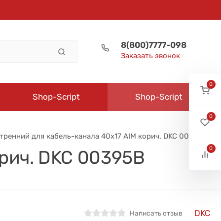
8(800)7777-098
Заказать звонок
0
Shop-Script
Shop-Script
0
утренний для кабель-канала 40х17 AIM корич. DKC 00395B
0
орич. DKC 00395B
DKC
Написать отзыв