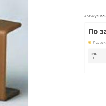
Артикул
152
По з
Под зак
мин.
1