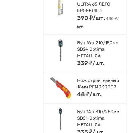
ULTRA 65 ЛЕТО
KRONBUILD
390
₽
/
шт.
430
₽
/
шт.
Бур 16 х 210/150мм
SDS+ Optima
METALLICA
339
₽
/
шт.
Нож строительный
18мм РЕМОКОЛОР
48
₽
/
шт.
Бур 14 х 310/250мм
SDS+ Optima
METALLICA
335
₽
/
шт.