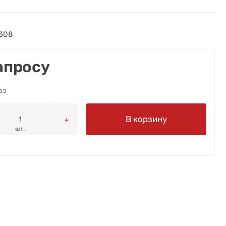
308
апросу
аз
В корзину
шт.