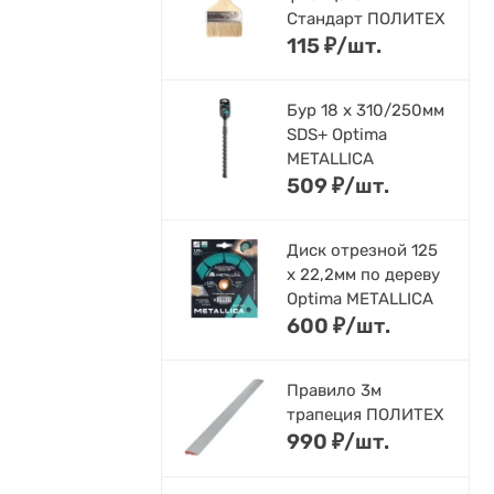
Стандарт ПОЛИТЕХ
115
₽
/
шт.
Бур 18 х 310/250мм
SDS+ Optima
METALLICA
509
₽
/
шт.
Диск отрезной 125
x 22,2мм по дереву
Optima METALLICA
600
₽
/
шт.
Правило 3м
трапеция ПОЛИТЕХ
990
₽
/
шт.