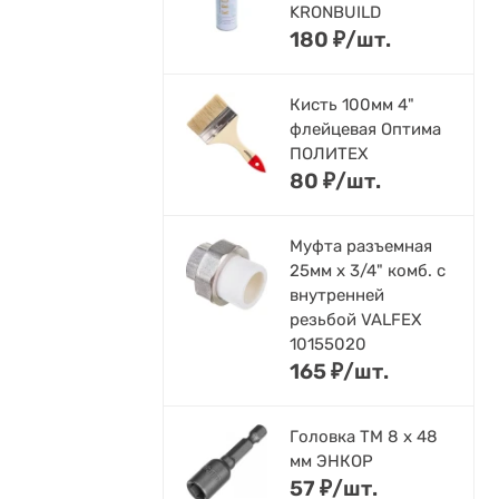
KRONBUILD
180
₽
/
шт.
Кисть 100мм 4"
флейцевая Оптима
ПОЛИТЕХ
80
₽
/
шт.
Муфта разъемная
25мм х 3/4" комб. с
внутренней
резьбой VALFEX
10155020
165
₽
/
шт.
Головка ТМ 8 х 48
мм ЭНКОР
57
₽
/
шт.