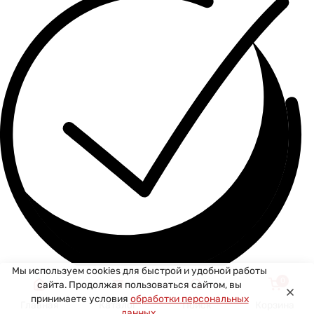
Мы используем cookies для быстрой и удобной работы
0
сайта. Продолжая пользоваться сайтом, вы
Спасибо за ваше сообщение! Мы свяжемся с вами в
принимаете условия
обработки персональных
Главная
Каталог
Поиск
Корзина
ближайшее время!
данных
.