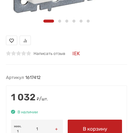
IEK
Написать отзыв
Артикул
1617412
1 032
/
₽
шт.
В наличии
мин.
В корзину
1