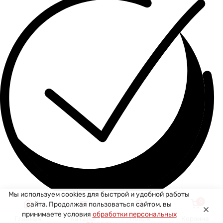
Мы используем cookies для быстрой и удобной работы
0
сайта. Продолжая пользоваться сайтом, вы
Спасибо за ваше сообщение! Мы свяжемся с вами в
принимаете условия
обработки персональных
Главная
Каталог
Поиск
Корзина