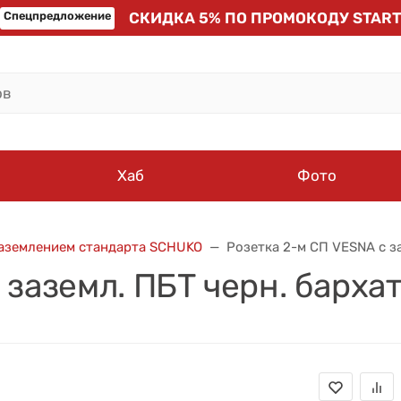
Спецпредложение
СКИДКА 5% ПО ПРОМОКОДУ START
Хаб
Фото
заземлением стандарта SCHUKO
Розетка 2-м СП VESNA с з
 заземл. ПБТ черн. барх