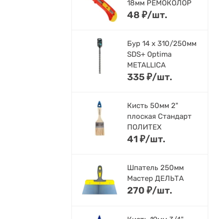
18мм РЕМОКОЛОР
48
₽
/
шт.
Бур 14 х 310/250мм
SDS+ Optima
METALLICA
335
₽
/
шт.
Кисть 50мм 2"
плоская Стандарт
ПОЛИТЕХ
41
₽
/
шт.
Шпатель 250мм
Мастер ДЕЛЬТА
270
₽
/
шт.