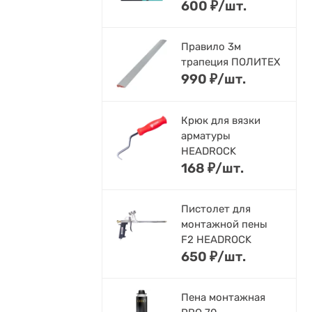
600
₽
/
шт.
Правило 3м
трапеция ПОЛИТЕХ
990
₽
/
шт.
Крюк для вязки
арматуры
HEADROCK
168
₽
/
шт.
Пистолет для
монтажной пены
F2 HEADROCK
650
₽
/
шт.
Пена монтажная