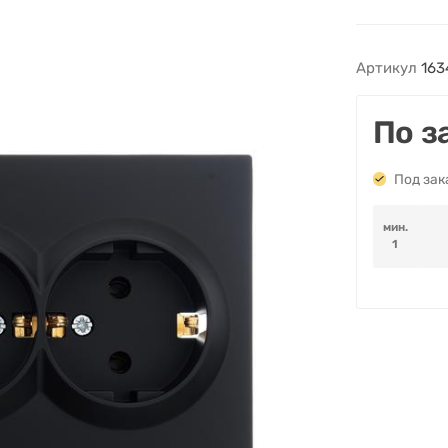
Артикул
163
По з
Под зак
мин.
1