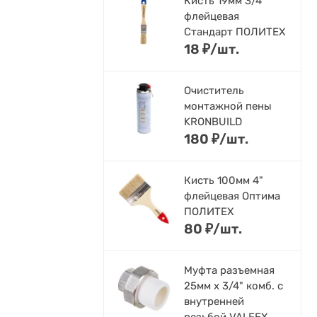
Кисть 19мм 3/4"
флейцевая
Стандарт ПОЛИТЕХ
18
₽
/
шт.
Очиститель
монтажной пены
KRONBUILD
180
₽
/
шт.
Кисть 100мм 4"
флейцевая Оптима
ПОЛИТЕХ
80
₽
/
шт.
Муфта разъемная
25мм х 3/4" комб. с
внутренней
резьбой VALFEX