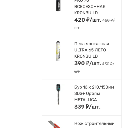
PRO 70
ВСЕСЕЗОННАЯ
KRONBUILD
420
₽
/
шт.
450
₽
/
шт.
Пена монтажная
ULTRA 65 ЛЕТО
KRONBUILD
390
₽
/
шт.
430
₽
/
шт.
Бур 16 х 210/150мм
SDS+ Optima
METALLICA
339
₽
/
шт.
Нож строительный