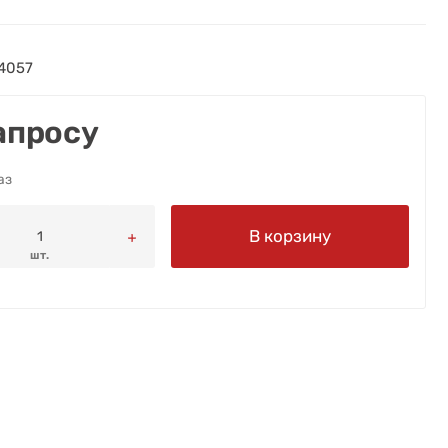
4057
апросу
аз
В корзину
шт.