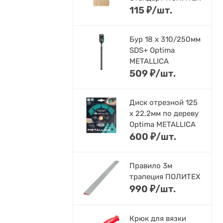
115
₽
/
шт.
Бур 18 х 310/250мм
SDS+ Optima
METALLICA
509
₽
/
шт.
Диск отрезной 125
x 22,2мм по дереву
Optima METALLICA
600
₽
/
шт.
Правило 3м
трапеция ПОЛИТЕХ
990
₽
/
шт.
Крюк для вязки