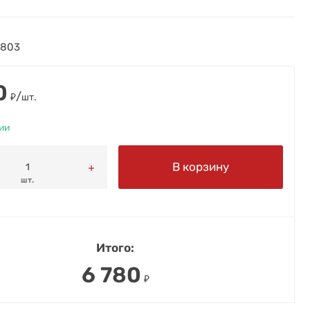
1803
0
/
₽
шт.
ии
В корзину
шт.
Итого:
6 780
₽