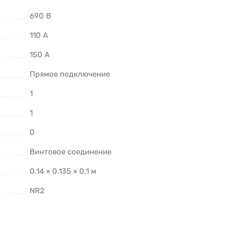
690 В
110 А
150 А
Прямое подключение
1
1
0
Винтовое соединение
0.14 × 0.135 × 0.1 м
NR2