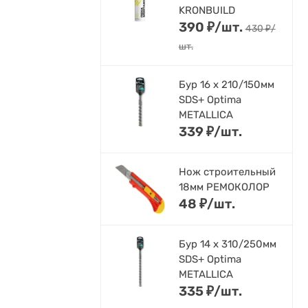
KRONBUILD
390
₽
/
шт.
430
₽
/
шт.
Бур 16 х 210/150мм
SDS+ Optima
METALLICA
339
₽
/
шт.
Нож строительный
18мм РЕМОКОЛОР
48
₽
/
шт.
Бур 14 х 310/250мм
SDS+ Optima
METALLICA
335
₽
/
шт.