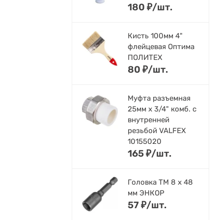
180
₽
/
шт.
Кисть 100мм 4"
флейцевая Оптима
ПОЛИТЕХ
80
₽
/
шт.
Муфта разъемная
25мм х 3/4" комб. с
внутренней
резьбой VALFEX
10155020
165
₽
/
шт.
Головка ТМ 8 х 48
мм ЭНКОР
57
₽
/
шт.