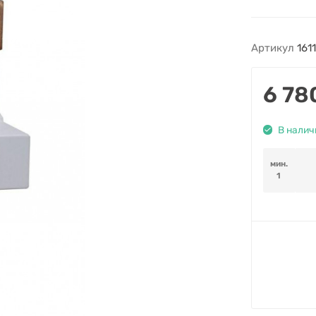
Артикул
161
6 78
В налич
мин.
1