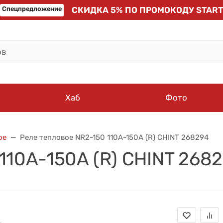
Спецпредложение
СКИДКА 5% ПО ПРОМОКОДУ START
Хаб
Фото
ое
Реле тепловое NR2-150 110А-150А (R) CHINT 268294
110А-150А (R) CHINT 268