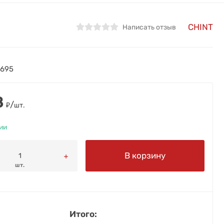
CHINT
Написать отзыв
1695
8
/
₽
шт.
ии
В корзину
шт.
Итого: