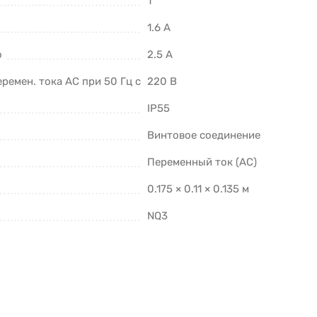
1
1.6 А
о
2.5 А
емен. тока АС при 50 Гц с
220 В
IP55
Винтовое соединение
Переменный ток (AC)
0.175 × 0.11 × 0.135 м
NQ3