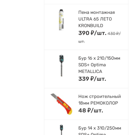
Пена монтажная
ULTRA 65 ЛЕТО
KRONBUILD
390
₽
/
шт.
430
₽
/
шт.
Бур 16 х 210/150мм
SDS+ Optima
METALLICA
339
₽
/
шт.
Нож строительный
18мм РЕМОКОЛОР
48
₽
/
шт.
Бур 14 х 310/250мм
SDS+ Optima