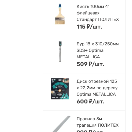
Кисть 100мм 4"
флейцевая
Стандарт ПОЛИТЕХ
115
₽
/
шт.
Бур 18 х 310/250мм
SDS+ Optima
METALLICA
509
₽
/
шт.
Диск отрезной 125
x 22,2мм по дереву
Optima METALLICA
600
₽
/
шт.
Правило 3м
трапеция ПОЛИТЕХ