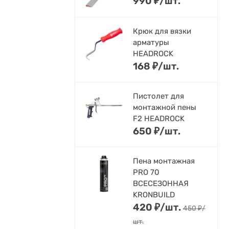
990
₽
/
шт.
Крюк для вязки
арматуры
HEADROCK
168
₽
/
шт.
Пистолет для
монтажной пены
F2 HEADROCK
650
₽
/
шт.
Пена монтажная
PRO 70
ВСЕСЕЗОННАЯ
KRONBUILD
420
₽
/
шт.
450
₽
/
шт.