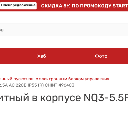
Спецпредложение
СКИДКА 5% ПО ПРОМОКОДУ START
Хаб
Фото
нный пускатель с электронным блоком управления
2.5А AC 220В IP55 (R) CHINT 496403
тный в корпусе NQ3-5.5P