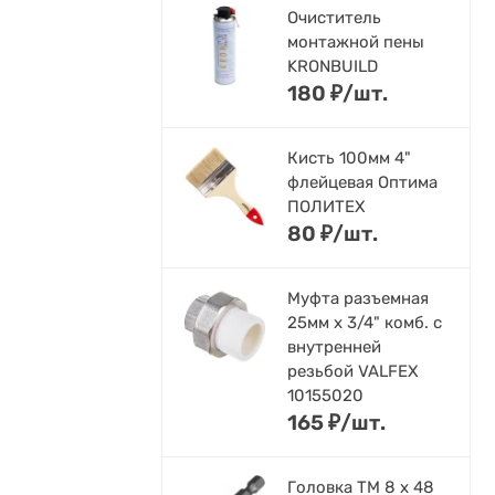
Очиститель
монтажной пены
KRONBUILD
180
₽
/
шт.
Кисть 100мм 4"
флейцевая Оптима
ПОЛИТЕХ
80
₽
/
шт.
Муфта разъемная
25мм х 3/4" комб. с
внутренней
резьбой VALFEX
10155020
165
₽
/
шт.
Головка ТМ 8 х 48