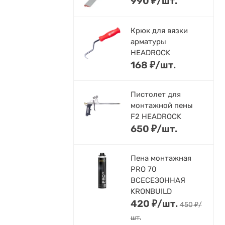
990
₽
/
шт.
Крюк для вязки
арматуры
HEADROCK
168
₽
/
шт.
Пистолет для
монтажной пены
F2 HEADROCK
650
₽
/
шт.
Пена монтажная
PRO 70
ВСЕСЕЗОННАЯ
KRONBUILD
420
₽
/
шт.
450
₽
/
шт.