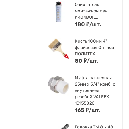
Очиститель
монтажной пены
KRONBUILD
180
₽
/
шт.
Кисть 100мм 4"
флейцевая Оптима
ПОЛИТЕХ
80
₽
/
шт.
Муфта разъемная
25мм х 3/4" комб. с
внутренней
резьбой VALFEX
10155020
165
₽
/
шт.
Головка ТМ 8 х 48