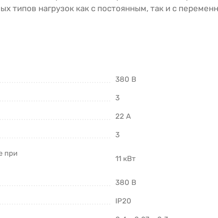
ых типов нагрузок как с постоянным, так и с перемен
380 В
3
22 А
3
е при
11 кВт
380 В
IP20