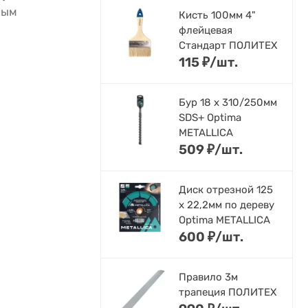
ным
Кисть 100мм 4"
флейцевая
Стандарт ПОЛИТЕХ
115
₽
/
шт.
Бур 18 х 310/250мм
SDS+ Optima
METALLICA
509
₽
/
шт.
Диск отрезной 125
x 22,2мм по дереву
Optima METALLICA
600
₽
/
шт.
Правило 3м
трапеция ПОЛИТЕХ