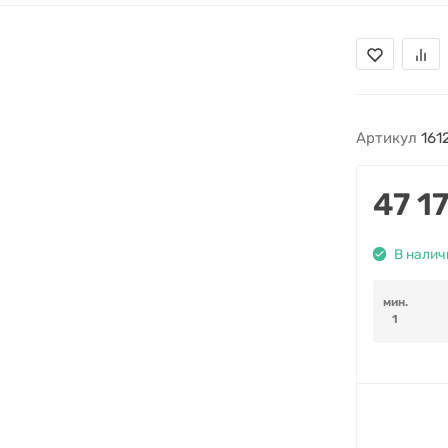
Артикул
161
47 1
В налич
мин.
1