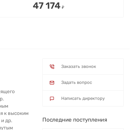
47 174
₽
Заказать звонок
Задать вопрос
тящего
р.
Написать директору
нным
ся к высоким
Последние поступления
и др.
нутым