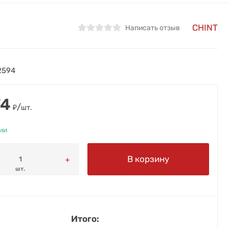
CHINT
Написать отзыв
2594
74
/
₽
шт.
ии
В корзину
шт.
Итого: