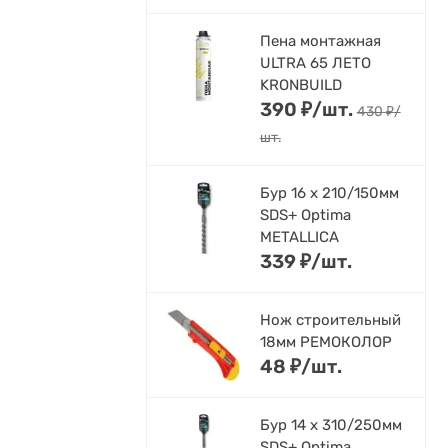
Пена монтажная
ULTRA 65 ЛЕТО
KRONBUILD
390
₽
/
шт.
430
₽
/
шт.
Бур 16 х 210/150мм
SDS+ Optima
METALLICA
339
₽
/
шт.
Нож строительный
18мм РЕМОКОЛОР
48
₽
/
шт.
Бур 14 х 310/250мм
SDS+ Optima