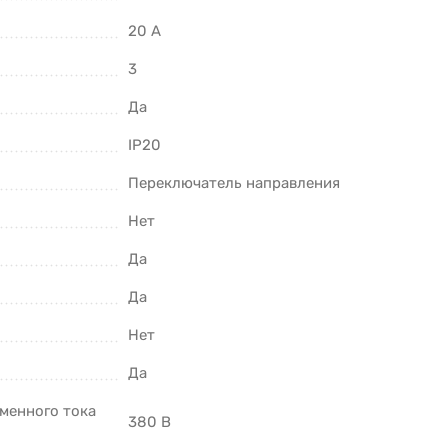
20 А
3
Да
IP20
Переключатель направления
Нет
Да
Да
Нет
Да
менного тока
380 В