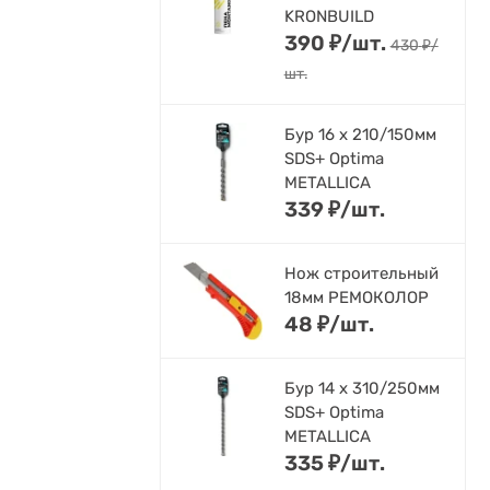
KRONBUILD
390
₽
/
шт.
430
₽
/
шт.
Бур 16 х 210/150мм
SDS+ Optima
METALLICA
339
₽
/
шт.
Нож строительный
18мм РЕМОКОЛОР
48
₽
/
шт.
Бур 14 х 310/250мм
SDS+ Optima
METALLICA
335
₽
/
шт.