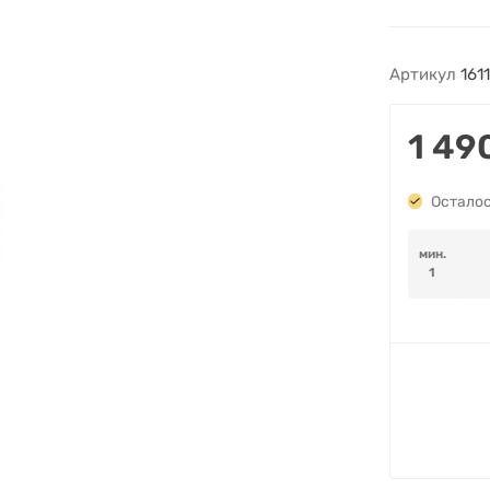
Артикул
161
1 49
Осталос
мин.
1