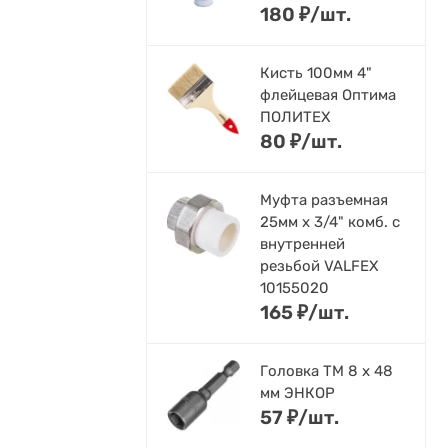
180
₽
/
шт.
Кисть 100мм 4"
флейцевая Оптима
ПОЛИТЕХ
80
₽
/
шт.
Муфта разъемная
25мм х 3/4" комб. с
внутренней
резьбой VALFEX
10155020
165
₽
/
шт.
Головка ТМ 8 х 48
мм ЭНКОР
57
₽
/
шт.