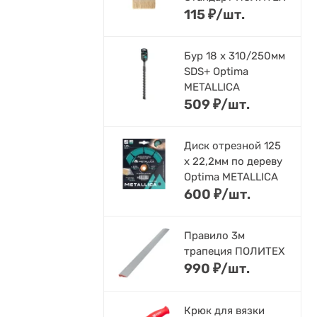
115
₽
/
шт.
Бур 18 х 310/250мм
SDS+ Optima
METALLICA
509
₽
/
шт.
Диск отрезной 125
x 22,2мм по дереву
Optima METALLICA
600
₽
/
шт.
Правило 3м
трапеция ПОЛИТЕХ
990
₽
/
шт.
Крюк для вязки