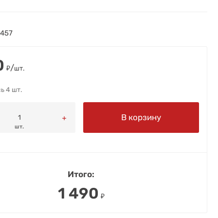
1457
0
/
₽
шт.
ь 4 шт.
В корзину
шт.
Итого:
1 490
₽