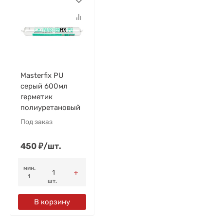
Masterfix PU
серый 600мл
герметик
полиуретановый
Под заказ
450
₽
/
шт.
мин.
1
шт.
В корзину