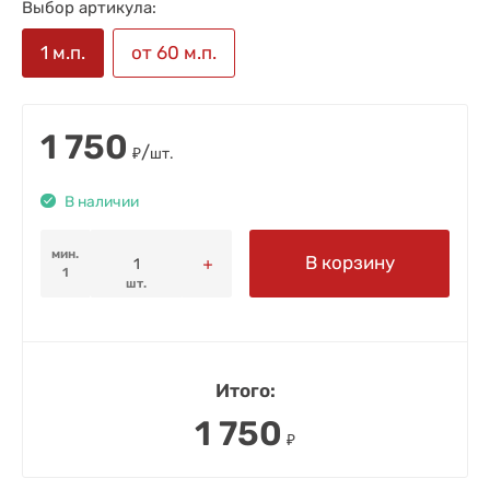
Выбор артикула:
1 м.п.
от 60 м.п.
1 750
/
₽
шт.
В наличии
мин.
В корзину
1
шт.
Итого:
1 750
₽