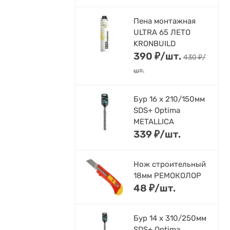
Пена монтажная
ULTRA 65 ЛЕТО
KRONBUILD
390
₽
/
шт.
430
₽
/
шт.
Бур 16 х 210/150мм
SDS+ Optima
METALLICA
339
₽
/
шт.
Нож строительный
18мм РЕМОКОЛОР
48
₽
/
шт.
Бур 14 х 310/250мм
SDS+ Optima