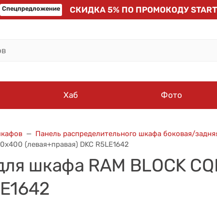
Спецпредложение
СКИДКА 5% ПО ПРОМОКОДУ START
Хаб
Фото
шкафов
Панель распределительного шкафа боковая/задня
0х400 (левая+правая) DKC R5LE1642
 для шкафа RAM BLOCK CQ
LE1642