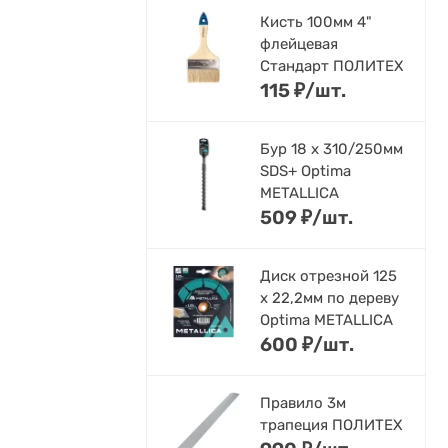
Кисть 100мм 4"
флейцевая
Стандарт ПОЛИТЕХ
115
₽
/
шт.
Бур 18 х 310/250мм
SDS+ Optima
METALLICA
509
₽
/
шт.
Диск отрезной 125
x 22,2мм по дереву
Optima METALLICA
600
₽
/
шт.
Правило 3м
трапеция ПОЛИТЕХ