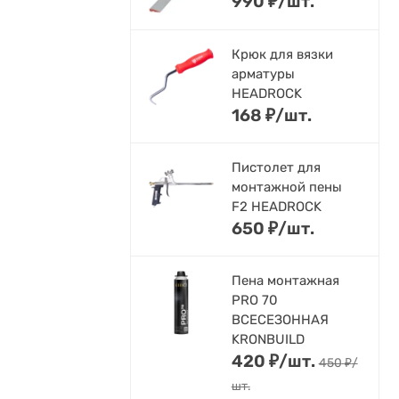
990
₽
/
шт.
Крюк для вязки
арматуры
HEADROCK
168
₽
/
шт.
Пистолет для
монтажной пены
F2 HEADROCK
650
₽
/
шт.
Пена монтажная
PRO 70
ВСЕСЕЗОННАЯ
KRONBUILD
420
₽
/
шт.
450
₽
/
шт.