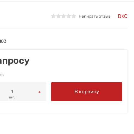
DKC
Написать отзыв
103
апросу
аз
В корзину
шт.