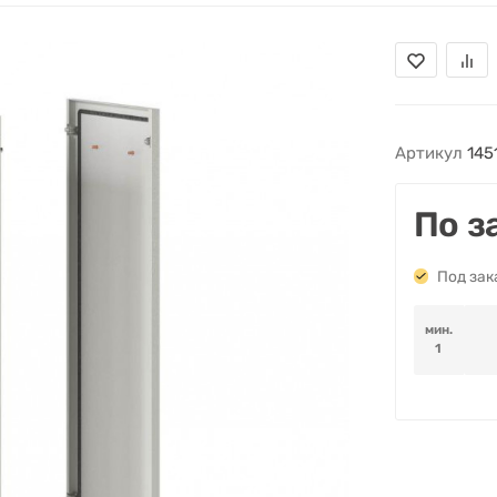
Артикул
145
По з
Под зак
мин.
1