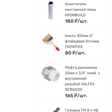
Очиститель
монтажной пены
KRONBUILD
180
₽
/
шт.
Кисть 100мм 4"
флейцевая Оптима
ПОЛИТЕХ
80
₽
/
шт.
Муфта разъемная
25мм х 3/4" комб. с
внутренней
резьбой VALFEX
10155020
165
₽
/
шт.
Головка ТМ 8 х 48