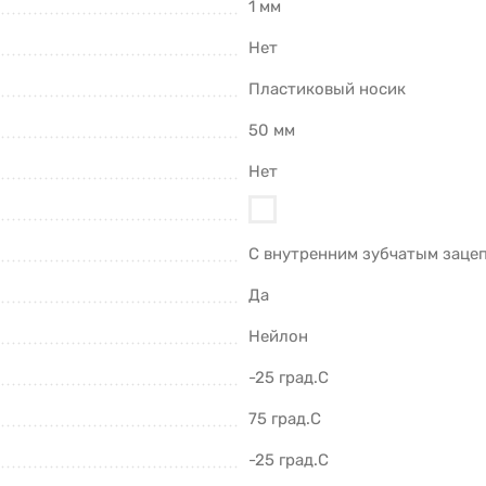
1 мм
Нет
Пластиковый носик
50 мм
Нет
С внутренним зубчатым заце
Да
Нейлон
-25 град.C
75 град.C
-25 град.C