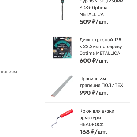
Бур 18 х 310/250мм
SDS+ Optima
METALLICA
509
₽
/
шт.
Диск отрезной 125
x 22,2мм по дереву
Optima METALLICA
600
₽
/
шт.
плением
Правило 3м
трапеция ПОЛИТЕХ
990
₽
/
шт.
Крюк для вязки
арматуры
HEADROCK
168
₽
/
шт.