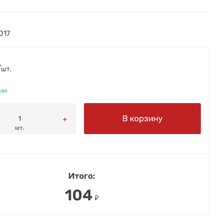
017
/
шт.
ии
В корзину
шт.
Итого:
104
₽