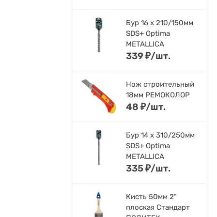
Бур 16 х 210/150мм
SDS+ Optima
METALLICA
339
₽
/
шт.
Нож строительный
18мм РЕМОКОЛОР
48
₽
/
шт.
Бур 14 х 310/250мм
SDS+ Optima
METALLICA
335
₽
/
шт.
Кисть 50мм 2"
плоская Стандарт