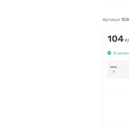
Артикул
153
104
₽
В налич
мин.
1