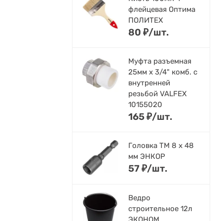
флейцевая Оптима
ПОЛИТЕХ
80
₽
/
шт.
Муфта разъемная
25мм х 3/4" комб. с
внутренней
резьбой VALFEX
10155020
165
₽
/
шт.
Головка ТМ 8 х 48
мм ЭНКОР
57
₽
/
шт.
Ведро
строительное 12л
ЭКОНОМ