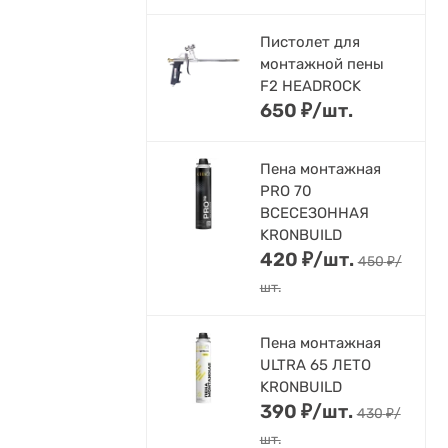
Пистолет для
монтажной пены
F2 HEADROCK
650
₽
/
шт.
Пена монтажная
PRO 70
ВСЕСЕЗОННАЯ
KRONBUILD
420
₽
/
шт.
450
₽
/
шт.
Пена монтажная
ULTRA 65 ЛЕТО
KRONBUILD
390
₽
/
шт.
430
₽
/
шт.