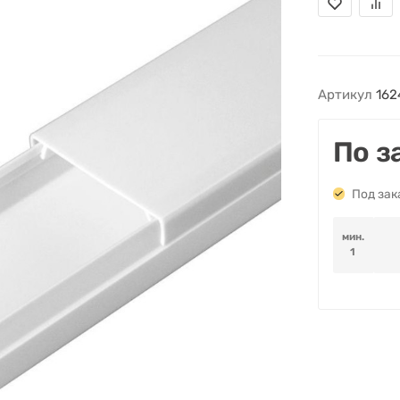
Артикул
162
По з
Под зак
мин.
1