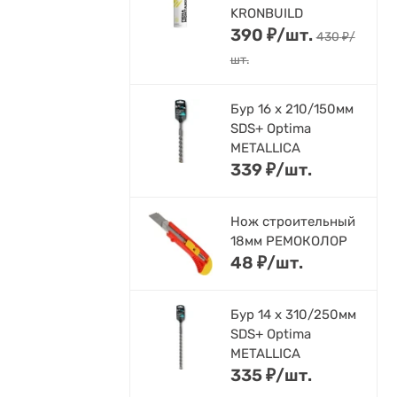
KRONBUILD
390
₽
/
шт.
430
₽
/
шт.
Бур 16 х 210/150мм
SDS+ Optima
METALLICA
339
₽
/
шт.
Нож строительный
18мм РЕМОКОЛОР
48
₽
/
шт.
Бур 14 х 310/250мм
SDS+ Optima
METALLICA
335
₽
/
шт.