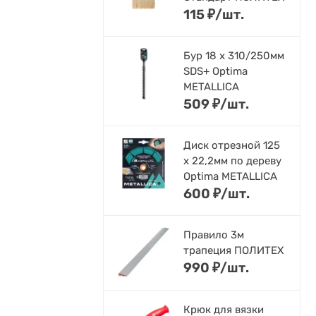
115
₽
/
шт.
Бур 18 х 310/250мм
SDS+ Optima
METALLICA
509
₽
/
шт.
Диск отрезной 125
x 22,2мм по дереву
Optima METALLICA
600
₽
/
шт.
Правило 3м
трапеция ПОЛИТЕХ
990
₽
/
шт.
Крюк для вязки