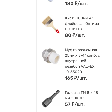
180
₽
/
шт.
Кисть 100мм 4"
флейцевая Оптима
ПОЛИТЕХ
80
₽
/
шт.
Муфта разъемная
25мм х 3/4" комб. с
внутренней
резьбой VALFEX
10155020
165
₽
/
шт.
Головка ТМ 8 х 48
мм ЭНКОР
57
₽
/
шт.