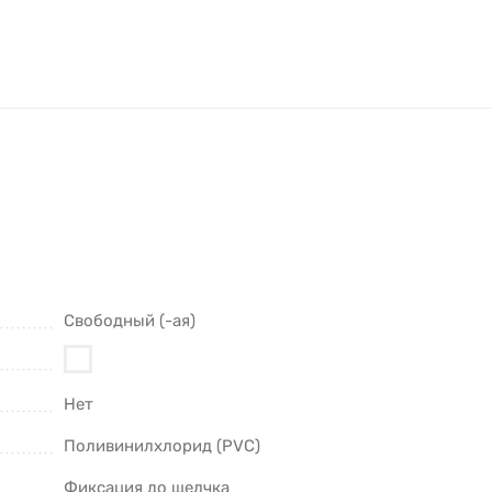
Свободный (-ая)
Нет
Поливинилхлорид (PVC)
Фиксация до щелчка