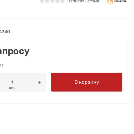
Написать отзыв
4340
апросу
аз
В корзину
шт.