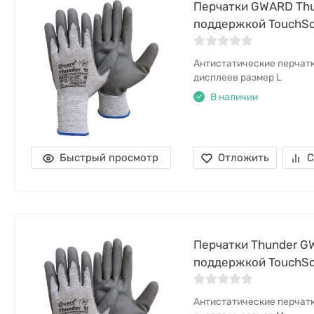
Перчатки GWARD Thu
поддержкой TouchSc
Антистатические перчат
дисплеев размер L
В наличии
Быстрый просмотр
Отложить
С
Перчатки Thunder G
поддержкой TouchSc
Антистатические перчат