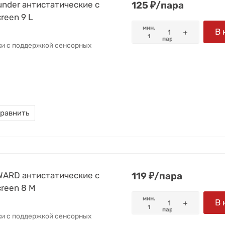
nder антистатические с
125
₽
/
пара
reen 9 L
мин.
В 
1
пара
ки с поддержкой сенсорных
равнить
WARD антистатические с
119
₽
/
пара
reen 8 M
мин.
В 
1
пара
ки с поддержкой сенсорных