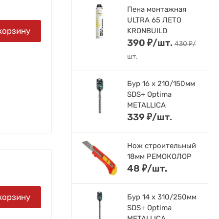
Пена монтажная
ULTRA 65 ЛЕТО
корзину
KRONBUILD
390
₽
/
шт.
430
₽
/
шт.
Бур 16 х 210/150мм
SDS+ Optima
METALLICA
339
₽
/
шт.
Нож строительный
18мм РЕМОКОЛОР
48
₽
/
шт.
корзину
Бур 14 х 310/250мм
SDS+ Optima
METALLICA