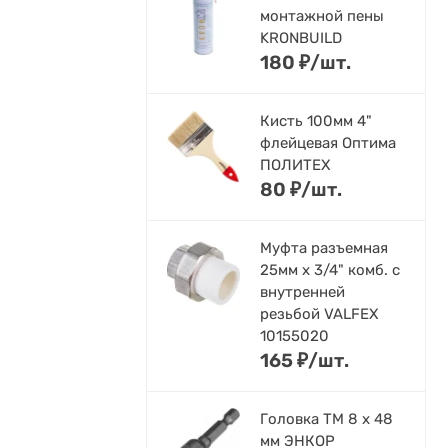
монтажной пены
KRONBUILD
180
₽
/
шт.
Кисть 100мм 4"
флейцевая Оптима
ПОЛИТЕХ
80
₽
/
шт.
Муфта разъемная
25мм х 3/4" комб. с
внутренней
резьбой VALFEX
10155020
165
₽
/
шт.
Головка ТМ 8 х 48
мм ЭНКОР