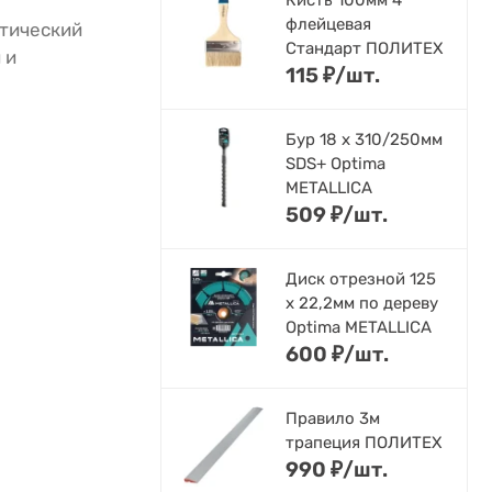
Кисть 100мм 4"
флейцевая
атический
Стандарт ПОЛИТЕХ
 и
115
₽
/
шт.
Бур 18 х 310/250мм
SDS+ Optima
METALLICA
509
₽
/
шт.
Диск отрезной 125
x 22,2мм по дереву
Optima METALLICA
600
₽
/
шт.
Правило 3м
трапеция ПОЛИТЕХ
990
₽
/
шт.