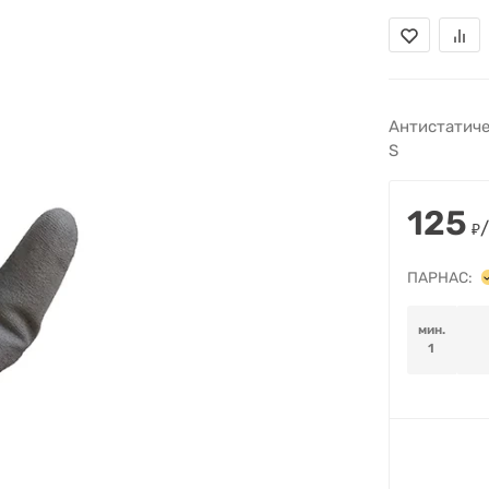
Антистатиче
S
125
/
₽
ПАРНАС:
мин.
1