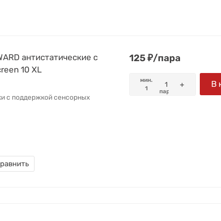
WARD антистатические с
125
₽
/
пара
reen 10 XL
мин.
В 
1
пара
ки с поддержкой сенсорных
равнить