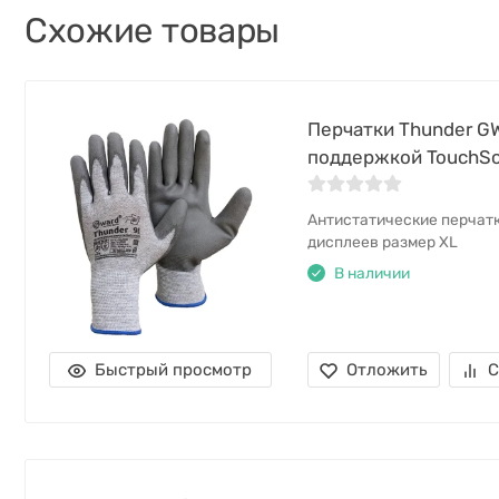
Cхожие товары
Перчатки Thunder G
поддержкой TouchSc
Антистатические перчат
дисплеев размер XL
В наличии
Быстрый просмотр
Отложить
С