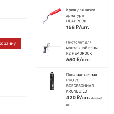
Крюк для вязки
арматуры
HEADROCK
168
₽
/
шт.
Пистолет для
корзину
монтажной пены
F2 HEADROCK
650
₽
/
шт.
Пена монтажная
PRO 70
ВСЕСЕЗОННАЯ
KRONBUILD
420
₽
/
шт.
450
₽
/
шт.