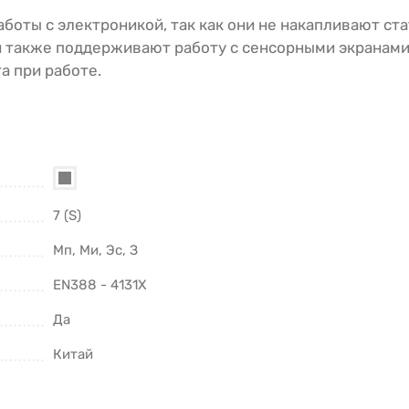
боты с электроникой, так как они не накапливают ст
ни также поддерживают работу с сенсорными экранами
 при работе.
7 (S)
Мп, Ми, Эс, З
EN388 - 4131X
Да
Китай