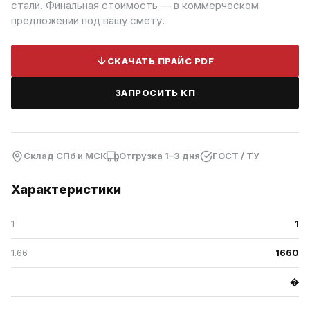
стали. Финальная стоимость — в коммерческом
предложении под вашу смету.
СКАЧАТЬ ПРАЙС PDF
ЗАПРОСИТЬ КП
Склад СПб и МСК
Отгрузка 1–3 дня
ГОСТ / ТУ
Характеристики
1
1
1.66
1660
�