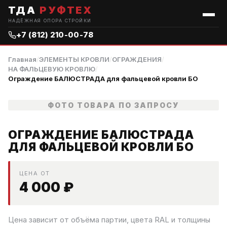
ТДА
РУФТЕХ
НАДЁЖНАЯ ОПОРА СТРОЙКИ
+7 (812) 210-00-78
Главная
/
ЭЛЕМЕНТЫ КРОВЛИ
/
ОГРАЖДЕНИЯ
/
НА ФАЛЬЦЕВУЮ КРОВЛЮ
/
Ограждение БАЛЮСТРАДА для фальцевой кровли БО
ФОТО ТОВАРА ПО ЗАПРОСУ
ОГРАЖДЕНИЕ БАЛЮСТРАДА
ДЛЯ ФАЛЬЦЕВОЙ КРОВЛИ БО
ЦЕНА ОТ
4 000
₽
Цена зависит от объёма партии, цвета RAL и толщины