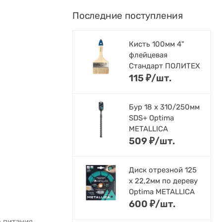
Последние поступления
Кисть 100мм 4"
флейцевая
Стандарт ПОЛИТЕХ
115
₽
/
шт.
Бур 18 х 310/250мм
SDS+ Optima
METALLICA
509
₽
/
шт.
Диск отрезной 125
x 22,2мм по дереву
Optima METALLICA
600
₽
/
шт.
о питания