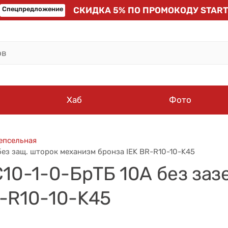
Спецпредложение
СКИДКА 5% ПО ПРОМОКОДУ START
Хаб
Фото
епсельная
без защ. шторок механизм бронза IEK BR-R10-10-K45
С10-1-0-БрТБ 10А без заз
R-R10-10-K45