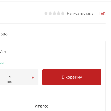
IEK
Написать отзыв
7386
/
шт.
ии
В корзину
шт.
Итого: