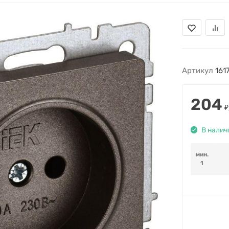
Артикул
161
204
₽
В налич
мин.
1