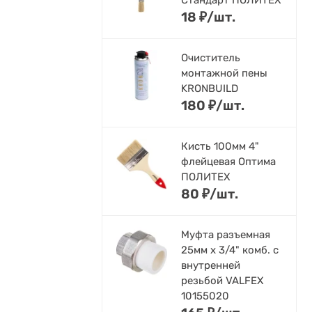
Стандарт ПОЛИТЕХ
18
₽
/
шт.
Очиститель
монтажной пены
KRONBUILD
180
₽
/
шт.
Кисть 100мм 4"
флейцевая Оптима
ПОЛИТЕХ
80
₽
/
шт.
Муфта разъемная
25мм х 3/4" комб. с
внутренней
резьбой VALFEX
10155020