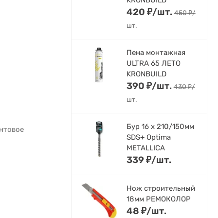
KRONBUILD
420
₽
/
шт.
450
₽
/
шт.
Пена монтажная
ULTRA 65 ЛЕТО
KRONBUILD
390
₽
/
шт.
430
₽
/
шт.
Бур 16 х 210/150мм
нтовое
SDS+ Optima
METALLICA
339
₽
/
шт.
Нож строительный
18мм РЕМОКОЛОР
48
₽
/
шт.